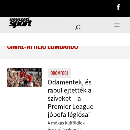
CÍMKE: ATTILIO LOMBARDO
ÖRÖMFOCI
Odamentek, és
rabul ejtették a
szíveket – a
Premier League
jópofa légiósai
A mókás külföldiek
hosszú éveken át