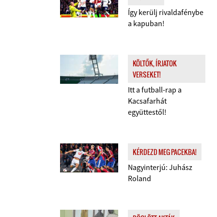
Így kerülj rivaldafénybe
a kapuban!
KÖLTŐK, ÍRJATOK
VERSEKET!
Itt a futball-rap a
Kacsafarhát
együttestől!
KÉRDEZD MEG PACEKBA!
Nagyinterjú: Juhász
Roland