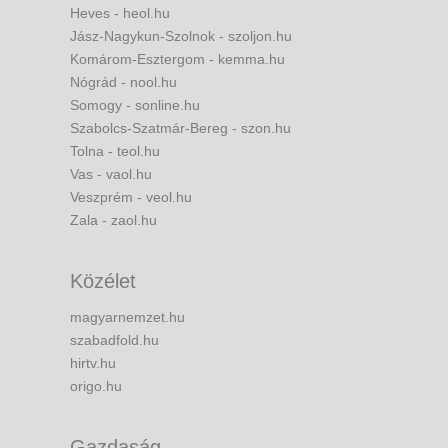
Heves - heol.hu
Jász-Nagykun-Szolnok - szoljon.hu
Komárom-Esztergom - kemma.hu
Nógrád - nool.hu
Somogy - sonline.hu
Szabolcs-Szatmár-Bereg - szon.hu
Tolna - teol.hu
Vas - vaol.hu
Veszprém - veol.hu
Zala - zaol.hu
Közélet
magyarnemzet.hu
szabadfold.hu
hirtv.hu
origo.hu
Gazdaság