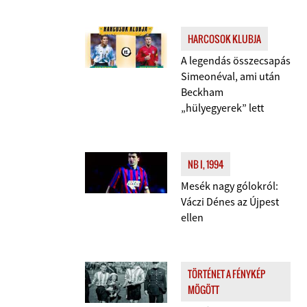
HARCOSOK KLUBJA
A legendás összecsapás
Simeonéval, ami után
Beckham
„hülyegyerek” lett
NB I, 1994
Mesék nagy gólokról:
Váczi Dénes az Újpest
ellen
TÖRTÉNET A FÉNYKÉP
MÖGÖTT