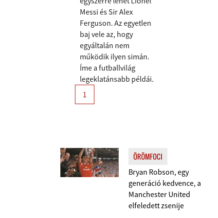
egyszerre lehet Lionel
Messi és Sir Alex
Ferguson. Az egyetlen
baj vele az, hogy
egyáltalán nem
működik ilyen simán.
Íme a futballvilág
legeklatánsabb példái.
1
ÖRÖMFOCI
Bryan Robson, egy
generáció kedvence, a
Manchester United
elfeledett zsenije