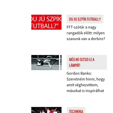
DU JU SZPÍK FUTBALL?
FFT-szótár a nagy
rangadók előtt: milyen
szavunk van a derbire?
MÉG NE OLTSD LE A
LÁMPÁT!
Gordon Banks:
Szeretném hinni, hogy
amit véghezvittem,
másokat is inspirálhat
TECHNIKA