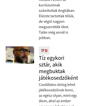
kuriózumnak
számítottak Angliában.
Eleinte tartottak tőlük,
de végül nagyon
megszerették őket.
Talán még annál is
jobban.
TP 10
Tíz egykori
sztár, akik
megbuktak
játékosedzőként
Csodálatos dolog lehet
játékosedzőnek lenni,
az egész olyan, mint egy
álom, ahol az ember