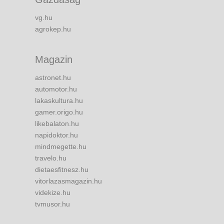
vg.hu
agrokep.hu
Magazin
astronet.hu
automotor.hu
lakaskultura.hu
gamer.origo.hu
likebalaton.hu
napidoktor.hu
mindmegette.hu
travelo.hu
dietaesfitnesz.hu
vitorlazasmagazin.hu
videkize.hu
tvmusor.hu