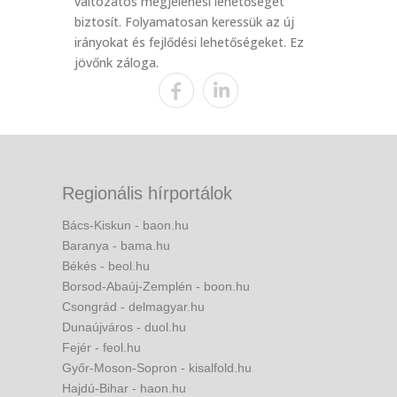
változatos megjelenési lehetőséget
biztosít. Folyamatosan keressük az új
irányokat és fejlődési lehetőségeket. Ez
jövőnk záloga.
Regionális hírportálok
Bács-Kiskun - baon.hu
Baranya - bama.hu
Békés - beol.hu
Borsod-Abaúj-Zemplén - boon.hu
Csongrád - delmagyar.hu
Dunaújváros - duol.hu
Fejér - feol.hu
Győr-Moson-Sopron - kisalfold.hu
Hajdú-Bihar - haon.hu