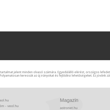
 tartalmat jelent minden olvasó számára. Egyedülálló elérést, országos lefede
 Folyamatosan keressük az új irányokat és fejlődési lehetőségeket. Ez jövőnk zá
Magazin
aol.hu
ém - veol.hu
astronet.hu