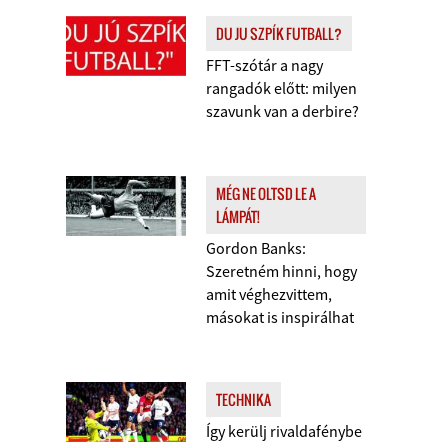
DU JU SZPÍK FUTBALL?
FFT-szótár a nagy
rangadók előtt: milyen
szavunk van a derbire?
MÉG NE OLTSD LE A
LÁMPÁT!
Gordon Banks:
Szeretném hinni, hogy
amit véghezvittem,
másokat is inspirálhat
TECHNIKA
Így kerülj rivaldafénybe