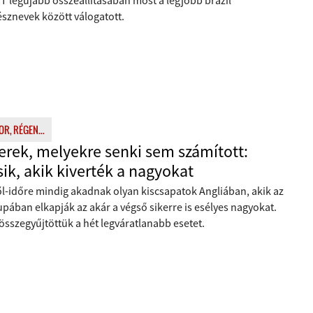
T legújabb összeállításában most a legjobb brazil
sznevek között válogatott.
R, RÉGEN...
erek, melyekre senki sem számított:
sik, akik kiverték a nagyokat
ől-időre mindig akadnak olyan kiscsapatok Angliában, akik az
pában elkapják az akár a végső sikerre is esélyes nagyokat.
összegyűjtöttük a hét legváratlanabb esetet.