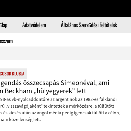
őlap
Adatvédelem
Általános Szerződési Feltételek
esszum
COSOK KLUBJA
egendás összecsapás Simeonéval, ami
n Beckham „hülyegyerek” lett
998-as vb-nyolcaddöntőre az argentinok az 1982-es falklandi
ú „visszavágójaként” tekintettek a mérkőzésre, a túlfűtött
 és kiesés után az angol média pedig igencsak túllőtt a célon,
ham közellenség lett.