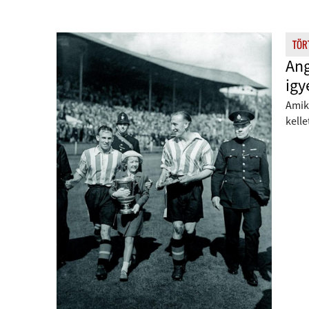
TÖR
Ang
igy
Amik
kelle