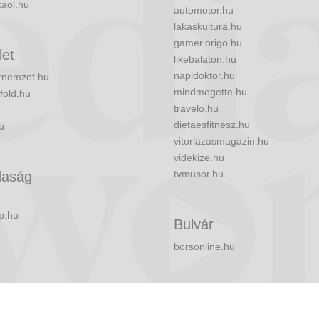
zaol.hu
automotor.hu
lakaskultura.hu
gamer.origo.hu
let
likebalaton.hu
napidoktor.hu
nemzet.hu
mindmegette.hu
fold.hu
travelo.hu
dietaesfitnesz.hu
u
vitorlazasmagazin.hu
videkize.hu
tvmusor.hu
aság
p.hu
Bulvár
borsonline.hu