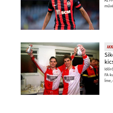
Az FF
művé
AKKO
Sik
kic
Időr
FA-ku
Íme, 