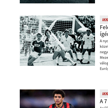
AKKO
Fel
ígé
A nyo
közel
negy
Mezey
válo
Euró
AKKO
A 7