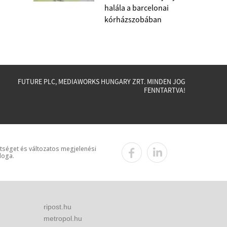
halála a barcelonai
kórházszobában
FUTURE PLC, MEDIAWORKS HUNGARY ZRT. MINDEN JOG
FENNTARTVA!
ttséget és változatos megjelenési
loga.
ripost.hu
metropol.hu