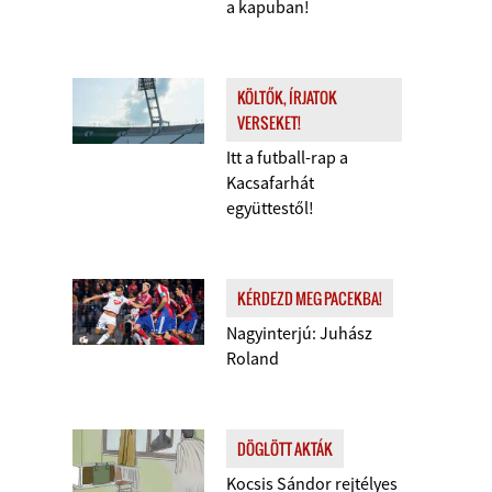
a kapuban!
KÖLTŐK, ÍRJATOK
VERSEKET!
Itt a futball-rap a
Kacsafarhát
együttestől!
KÉRDEZD MEG PACEKBA!
Nagyinterjú: Juhász
Roland
DÖGLÖTT AKTÁK
Kocsis Sándor rejtélyes