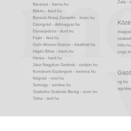
Zala - 
Baranya - bama.hu
Békés - beol.hu
Borsod-Abaúj-Zemplén - boon.hu
Közé
Csongrád - delmagyar.hu
Dunaújváros - duol.hu
magyar
Fejér - feol.hu
szabad
Győr-Moson-Sopron - kisalfold.hu
hirtv.hu
Hajdú-Bihar - haon.hu
origo.h
Heves - heol.hu
Jász-Nagykun-Szolnok - szoljon.hu
Komárom-Esztergom - kemma.hu
Gazd
Nógrád - nool.hu
vg.hu
Somogy - sonline.hu
agroke
Szabolcs-Szatmár-Bereg - szon.hu
Tolna - teol.hu