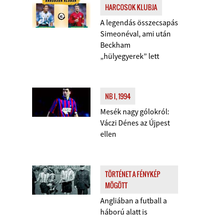
HARCOSOK KLUBJA
A legendás összecsapás
Simeonéval, ami után
Beckham
„hülyegyerek” lett
NB I, 1994
Mesék nagy gólokról:
Váczi Dénes az Újpest
ellen
TÖRTÉNET A FÉNYKÉP
MÖGÖTT
Angliában a futball a
háború alatt is