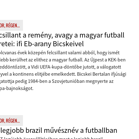
R, RÉGEN...
csillant a remény, avagy a magyar futball
retei: ifi Eb-arany Bicskeivel
lcvanas évek közepén felcsillant valami abból, hogy ismét
ebb kerülhet az elithez a magyar futball. Az Újpest a KEK-ben
eddöntőzött, a Vidi UEFA-kupa-döntőbe jutott, a válogatott
vel a kontinens elitjébe emelkedett. Bicskei Bertalan ifjúsági
gatottja pedig 1984-ben a Szovjetunióban megnyerte az
pa-bajnokságot.
R, RÉGEN...
 legjobb brazil művésznév a futballban