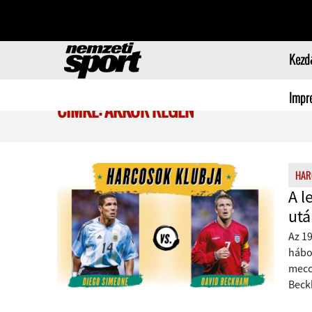
Kezd
Impr
CÍMKE: AKKOR RÉGEN
HAR
A l
utá
Az 1
hábor
meccs
Beck