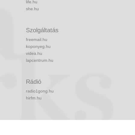
life.hu
she.hu
Szolgáltatás
freemail.hu
koponyeg.hu
videa.hu
lapcentrum.hu
Rádió
radio1gong.hu
hirfm.hu