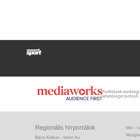
Portfóliónk minőségi
lehetőséget biztosít.
Regionális hírportálok
Vas - v
Veszpr
Bács-Kiskun - baon.hu