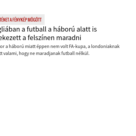
TÉNET A FÉNYKÉP MÖGÖTT
liában a futball a háború alatt is
ekezett a felszínen maradni
or a háború miatt éppen nem volt FA-kupa, a londoniaknak
tt valami, hogy ne maradjanak futball nélkül.