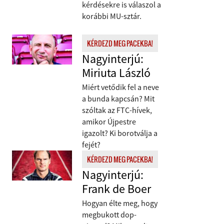
kérdésekre is válaszol a
korábbi MU-sztár.
KÉRDEZD MEG PACEKBA!
Nagyinterjú:
Miriuta László
Miért vetődik fel a neve
a bunda kapcsán? Mit
szóltak az FTC-hívek,
amikor Újpestre
igazolt? Ki borotválja a
fejét?
KÉRDEZD MEG PACEKBA!
Nagyinterjú:
Frank de Boer
Hogyan élte meg, hogy
megbukott dop­